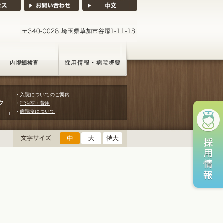
・
入院についてのご案内
・
宿泊室・費用
・
病院食について