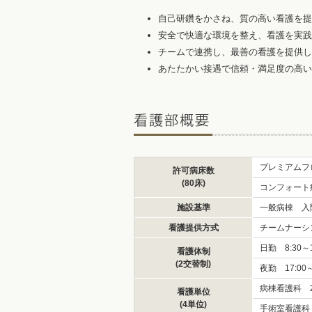
自己研鑽をかさね、質の高い看護を提
安全で快適な環境を整え、看護を実践
チームで連携し、最善の看護を提供し
あたたかい接遇で信頼・満足度の高い
プレミアムフ
許可病床数
(80床)
コンフォート
施設基準
一般病棟 入
看護提供方式
チームナーシ
日勤 8:30～
看護体制
(2交替制)
夜勤 17:00
病棟看護科 
看護単位
(4単位)
手術室看護科