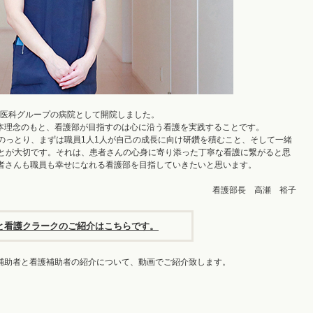
央医科グループの病院として開院しました。
る病院-」の基本理念のもと、看護部が目指すのは心に沿う看護を実践することです。
のっとり、まずは職員1人1人が自己の成長に向け研鑽を積むこと、そして一緒
とが大切です。それは、患者さんの心身に寄り添った丁寧な看護に繋がると思
合言葉に、患者さんも職員も幸せになれる看護部を目指していきたいと思います。
看護部長 高瀬 裕子
と看護クラークのご紹介はこちらです。
補助者と看護補助者の紹介について、動画でご紹介致します。