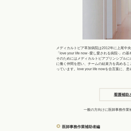
メディカルトピア草加病院は2012年に上尾中
「love your life now -愛し愛され
そのためにはメディカルトピアプリンシプルに
に働く仲間を想い、チームの結束力を高めるこ
っています。love your life nowを
看護補助
一般の方向けに医師事務作業
医師事務作業補助者編