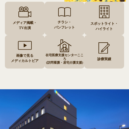
チラシ・
メディア掲載・
スポットライト・
パンフレット
TV出演
ハイライト
在宅医療支援センターここ
画像で見る
ろ
診療実績
メディカルトピア
(訪問看護・居宅介護支援)