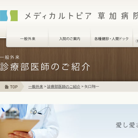
一般外来
>
診療部医師のご紹介
>
矢口翔一