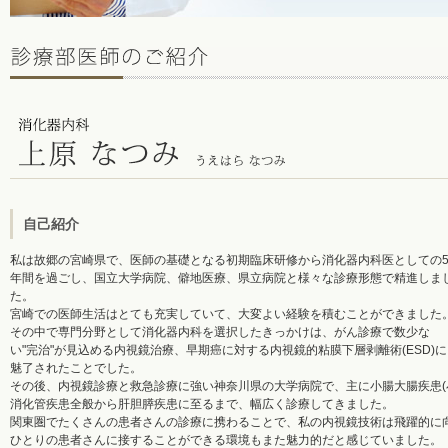
自己紹介
私は故郷の宮崎県で、医師の基礎となる初期臨床研修から消化器内科医としての
年間を過ごし、国立大学病院、僻地医療、県立病院と様々な診療形態で精進しま
た。
宮崎での医師生活はとても充実していて、大変よい経験を積むことができました
その中で専門分野として消化器内科を選択したきっかけは、がん診療で数少な
い"完治"が見込める内視鏡治療、早期癌に対する内視鏡的粘膜下層剥離術(ESD)に
魅了されたことでした。
その後、内視鏡診療と救急診療に強い神奈川県の大学病院で、主に小腸大腸疾患(小腸
消化管疾患全般から肝胆膵疾患に至るまで、幅広く診療してきました。
関東圏でたくさんの患者さんの診療に携わることで、私の内視鏡技術は飛躍的に
ひとりの患者さんに接することができる環境もまた魅力的だと感じていました。