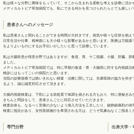
私は様々な分野に興味をもっていて、そこから生まれる柔軟な考えを診療に活か
メディカルトピア草加病院でも、私にできる何かを見つけられたらとても嬉しい
患者さんへのメッセージ
私は患者さんと関わることができる時間が大好きです。病気や様々な症状を抱え
日常生活や仕事、精神面にも大小様々な影響があるかと思います。医療は万能薬
をよりよいものにするお手伝いがしたいと思って診療しています。
私は大腸疾患が得意分野ではありますが、食道、胃、十二指腸、小腸、肝臓、胆
ました。
メディカルトピア草加病院では、特に早期の食道・胃・大腸癌に対する内視鏡治
検診にはもってこいの病院だと思います。
当院の診療規模では賄いきれない精査・治療に関しては、先輩医師の協力を仰ぎ
るよう、誠心誠意対応させて頂きます。
大腸内視鏡検査は、下剤による前処置で体調を崩される方もおり、特に便秘ぎみ
きちんと問診をして、患者さんごとに対応させていただきます。
検査自体も、なるべく苦痛の少ないよう挿入方法を工夫したり、鎮静鎮痛剤の併
検査に抵抗があり、女性医師施行を希望される方は、どうぞ気兼ねなくご指名く
専門分野
出身大学・