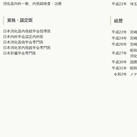
消化器内科一般、内視鏡検査・治療
平成22年
埼
資格・認定医
経歴
日本消化器内視鏡学会指導医
平成22年
宮
日本内科学会認定内科医
平成24年
宮崎
日本消化器病学会専門医
平成26年
宮
日本消化管内視鏡学会専門医
昭
日本肝臓学会専門医
平成27年
消化
平成30年
国際
平成31年
昭
令和2年
メ