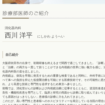
消化器内科
西川 洋平
にしかわ ようへい
自己紹介
大阪府吹田市の出身で、初期研修を終えるまで関西で過ごしてきました。「診断
と「治療」の両方を一貫して担うことができる内視鏡の世界に強い魅力を感じ、
化器内科医の道を志しました。
内視鏡は、病気を早期に発見するための重要な検査であると同時に、外科手術に
べて体への負担を抑えた低侵襲治療を可能にする医療技術です。その可能性に惹
れ、より高度な技術と専門性を追求するため東京へ参りました。
前職では、消化管がんの診断および内視鏡治療に従事するとともに、逆流性食道
良性・機能性疾患を専門として、臨床と研究の両面から診療に取り組んでまいり
ても原因がはっきりしない」患者様の診療に力を入れてきました。
このたび、高い専門性と患者様へのホスピタリティーを両立している当院の理念