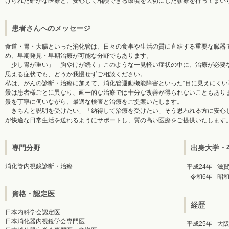
けられた確かな医療と、安心して相談できる環境を大切にした診療を行ってまい
患者さんへのメッセージ
食道・胃・大腸といった消化管は、日々の食事や生活の質に直結する重要な臓器
め、早期発見・早期治療が可能な分野でもあります。
「少し胃が重い」「胸やけが続く」このような一見軽い症状の中に、治療が必要
思える症状でも、どうか我慢せずご相談ください。
私は、がんの診断・治療に加えて、消化管運動機能障害といった“目に見えにくい
景は患者様ごとに異なり、画一的な治療では十分な改善が得られないこともあり
景を丁寧に伺いながら、最適な検査と治療をご提案いたします。
「きちんと説明を受けたい」「納得して治療を受けたい」そう思われる方に安心
が快適な日常生活を送れるようにサポートし、質の高い医療をご提供いたします
専門分野
出身大学・
消化管内視鏡診断・治療
平成24年
滋
令和6年
昭
資格・認定医
経歴
日本内科学会認定医
日本消化器内視鏡学会専門医
平成25年
大