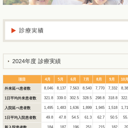
2024年度 診療実績
項目
4月
5月
6月
7月
8月
9月
10
8,046
8,137
7,563
8,540
7,770
7,332
8,3
外来延べ患者数
321.8
339.0
302.5
328.5
298.8
318.8
322
1日平均外来患者数
1,495
1,483
1,636
1,899
1,945
1,518
1,7
入院延べ患者数
49.8
47.8
54.5
61.3
62.7
50.5
55
1日平均入院患者数
184
187
196
251
215
182
2
新入院患者数